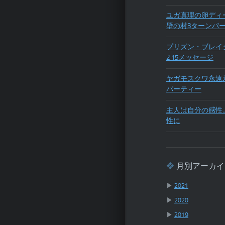
ユガ真理の卵ディ
壁の村3ターンパ
プリズン・ブレイ
2 15メッセージ
ヤガモスクワ永遠
パーティー
主人は自分の感性
性に
月別アーカイ
▶
2021
▶
2020
▶
2019