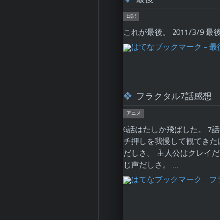
日記
これが最後。 2011/3/9
フラクタル7話感想
アニメ
6話はたしか飛ばした。 7
チ押しを我慢して観てきた
だしさ。 主人公はクレイ
じ声だしさ。 …