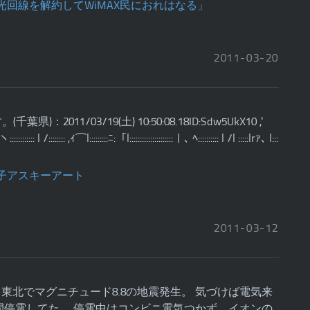
2011
-
03
-
20
：2011/03/19(土) 10:50:08.18ID:Sdw5UkX10 ,'
. ﾍ ヽ:::::::::::: l /:::::::: ,ｨ⌒l:::::::::ﾆ:「l::::::::::::::::::::: | ､ ﾍ:::::::::: l /l :::::lrｧ､ l:::
2011
-
03
-
12
51東北でマグニチュード8.8の地震発生。 気づけば電気来
7時間停電してた。 停電中はコンビニ電気つかず。イオンの