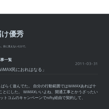
届け優秀
ら。目に見えないだけで。
の記事一覧
2011
-
03
-
31
iMAX民におれはなる」
、しばらく遊んでた。 自分の行動範囲ではWiMAXあれば十
とにした。 WiMAXいいよね、開通工事とかうざったい
ットコムのキャンペーンでnifty経由で契約して、