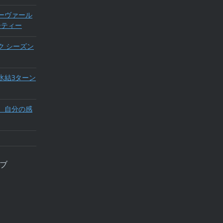
ーヴァール
ーティー
ク シーズン
氷結3ターン
。自分の感
ブ